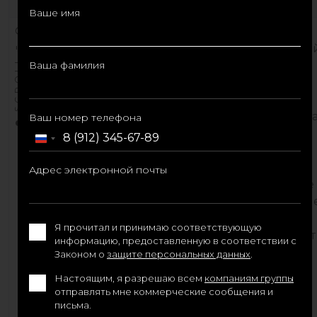
сможет функционировать.
Ваше имя
Функциональные
Это файлы cookie, которые
и аналитические
используются для таких целей
SCROLL
файлы cookie
Ваша фамилия
как запоминание ваших
предпочтений, эффективное
использование веб-сайта,
оптимизация сайта для ответ
Ваш номер телефона
на ваши запросы и хранение
Russia
данных о том, как вы
+7
используете сайт. По своему
Адрес электронной почты
характеру такие файлы cookie
могут содержать ваши личны
данные. Например, файлы
Я прочитал и принимаю соответствующую
cookie, которые регистрируют
информацию, предоставленную в соответствии с
ваши предпочтения в
Законом о
защите персональных данных
.
отношении языка
Настоящим, я разрешаю всем
компаниям группы
отображения сайта, являются
отправлять мне коммерческие сообщения и
функциональными файлами
письма.