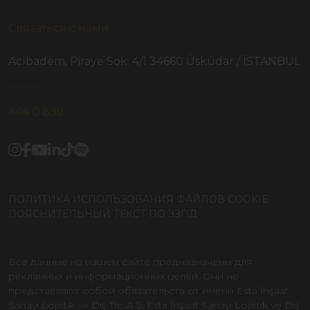
Связаться с нами
Acıbadem, Piraye Sok. 4/1 34660 Üsküdar / İSTANBUL
444 0 899
ПОЛИТИКА ИСПОЛЬЗОВАНИЯ ФАЙЛОВ COOKIE
ПОЯСНИТЕЛЬНЫЙ ТЕКСТ ПО ЗЗПД
Все данные на нашем сайте предназначены для
рекламных и информационных целей. Они не
представляют собой обязательств от имени Esta İnşaat
Sanayi Lojistik ve Dış Tic. A.Ş. Esta İnşaat Sanayi Lojistik ve Dış