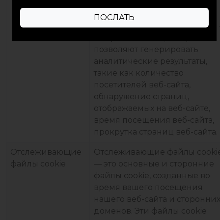
cookie.
Аналитические файлы cookie 
это файлы cookie, которые
позволяют генерировать
аналитические результаты,
такие как количество
посетителей веб-сайта,
обнаружение страниц,
отображаемых на веб-сайте,
время посещения веб-сайта,
прокрутка страниц веб-сайта.
Отслеживающие
Отслеживающие файлы cooki
файлы cookie
— это основные и сторонние
файлы cookie, созданные во
время вашего посещения
нашего веб-сайта и сторонни
доменов. Эти файлы cookie