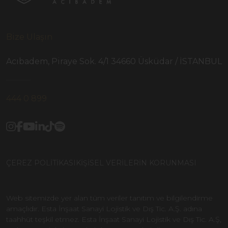
Bize Ulaşın
Acıbadem, Piraye Sok. 4/1 34660 Üsküdar / İSTANBUL
444 0 899
ÇEREZ POLİTİKASI
KİŞİSEL VERİLERİN KORUNMASI
Web sitemizde yer alan tüm veriler tanıtım ve bilgilendirme
amaçlıdır. Esta İnşaat Sanayi Lojistik ve Dış Tic. A.Ş. adına
taahhüt teşkil etmez. Esta İnşaat Sanayi Lojistik ve Dış Tic. A.Ş,